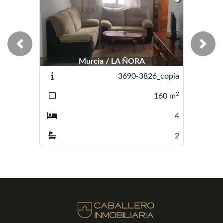
Previous
Next
Murcia / LA ÑORA
3690-3826_copia
2
160
m
4
2