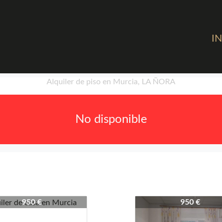
IN
Alquiler de piso en Murcia, LA ÑORA
No disponible
-4337
4308-4337
950 €
950 €