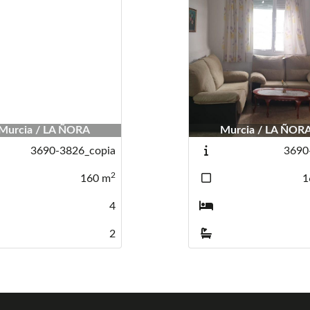
Murcia / LA ÑORA
Murcia / LA ÑOR
3690-3826_copia
3690
2
160
m
1
4
2