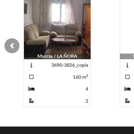
Previous
Murcia / LA ÑORA
3690-3826_copia
2
160
m
4
2