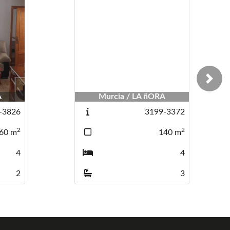
Next
A
Murcia / LA ñORA
-3826
3199-3372
2
2
60
m
140
m
4
4
2
3