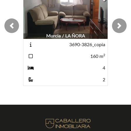
Previous
Next
Murcia / LA ÑORA
3690-3826_copia
2
160
m
4
2