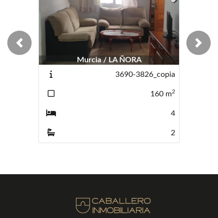
Previous
Next
Murcia / LA ÑORA
3690-3826_copia
2
160
m
4
2