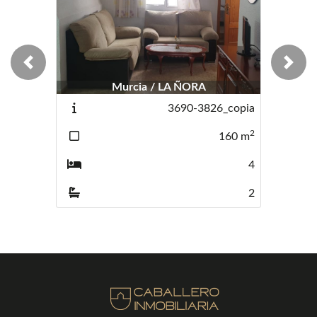
Previous
Next
Murcia / LA ÑORA
3690-3826_copia
2
160
m
4
2