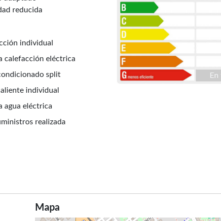
dad reducida
cción individual
a calefacción eléctrica
condicionado split
En 
aliente individual
a agua eléctrica
uministros realizada
Mapa