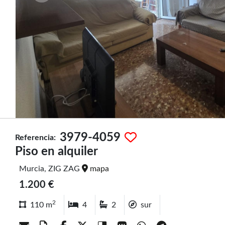
3979-4059
Referencia:
Piso en alquiler
Murcia, ZIG ZAG
mapa
1.200 €
2
110 m
4
2
sur