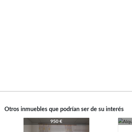
Otros inmuebles que podrían ser de su interés
9-4059
3979-4059
3979-4059
950 €
950 €
950 €