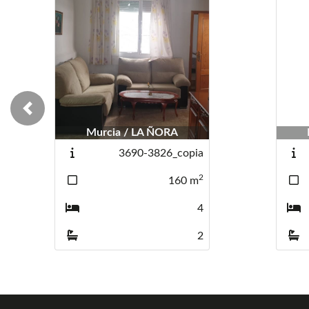
Previous
Murcia / LA ÑORA
Murcia / LA ÑO
Murcia / LA Ñ
3690-3826_copia
3690-3826
3690-382
2
160
m
4
2