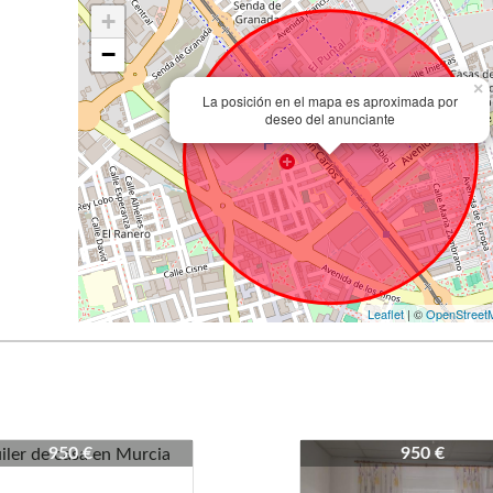
+
−
×
La posición en el mapa es aproximada por
deseo del anunciante
Leaflet
| ©
OpenStreet
3979-4059
3979-4059
950 €
950 €