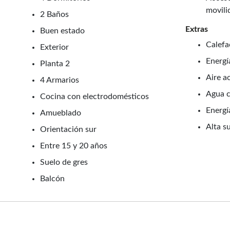
movili
2 Baños
Extras
Buen estado
Calefa
Exterior
Energí
Planta 2
Aire a
4 Armarios
Agua c
Cocina con electrodomésticos
Energí
Amueblado
Alta s
Orientación sur
Entre 15 y 20 años
Suelo de gres
Balcón