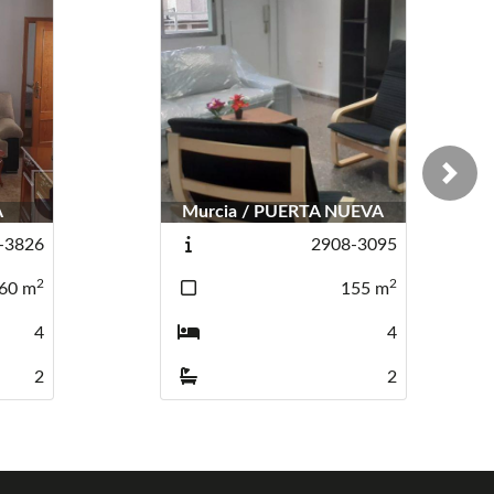
Next
Murcia / PUERTA NUEVA
Murcia / PUERTA NUEVA
Murcia 
Murcia
2908-3095
2908-3095
2
2
155
155
m
m
4
4
2
2