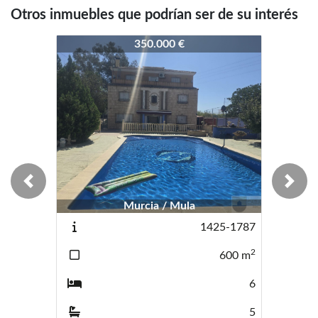
Otros inmuebles que podrían ser de su interés
4187-4220
4187-4220
41
350.000 €
255.000 €
Previous
Next
Murcia / Mula
Murcia / LA MERCED
1425-1787
3683-3821-VE
2
2
600
m
110
m
6
4
5
2