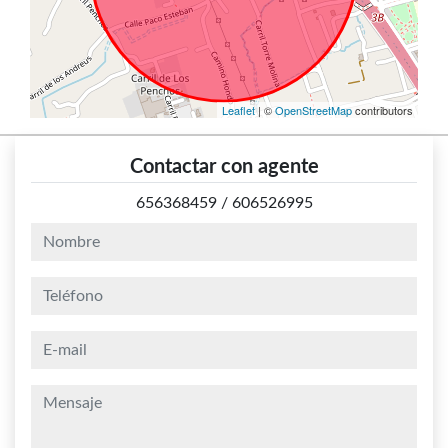
Leaflet
| ©
OpenStreetMap
contributors
Contactar con agente
656368459
/
606526995
nombre
teléfono
e-mail
mensaje