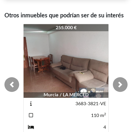
Otros inmuebles que podrían ser de su interés
4369-4357
4369-4357
255.000 €
250.000 €
Previous
Next
Murcia / LA MERCED
Murcia / SANTA EULALIA
3683-3821-VE
4151-4188
2
2
110
m
110
m
4
3