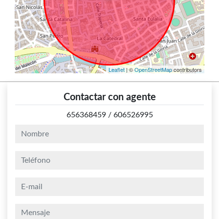
Leaflet
| ©
OpenStreetMap
contributors
Contactar con agente
656368459
/
606526995
nombre
teléfono
e-mail
mensaje