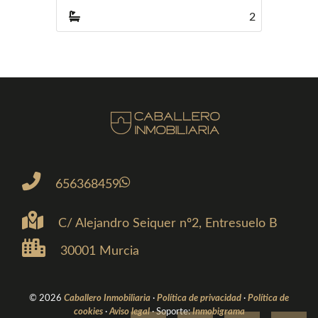
2
2
656368459
C/ Alejandro Seiquer nº2, Entresuelo B
30001 Murcia
© 2026
Caballero Inmobiliaria
·
Política de privacidad
·
Política de
cookies
·
Aviso legal
· Soporte:
Inmobigrama