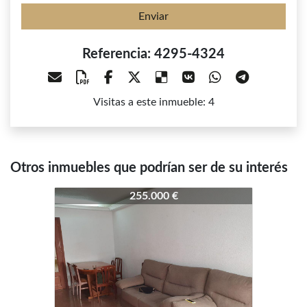
Enviar
Referencia: 4295-4324
Visitas a este inmueble: 4
Otros inmuebles que podrían ser de su interés
4295-4324
4295-4324
255.000 €
99.000 €