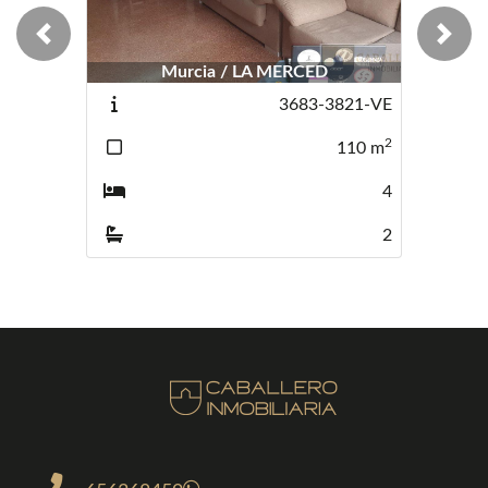
Previous
Next
Murcia / LA MERCED
Murcia / Librilla
3683-3821-VE
3989-406
2
110
m
116
m
4
2