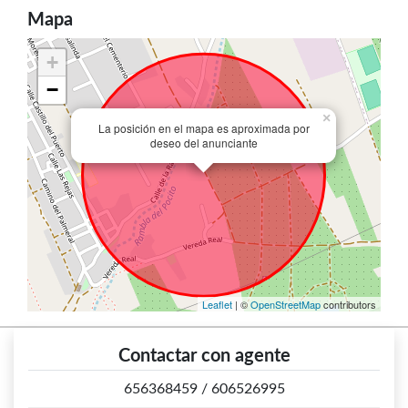
Mapa
+
−
×
La posición en el mapa es aproximada por
deseo del anunciante
Leaflet
| ©
OpenStreetMap
contributors
Contactar con agente
656368459
/
606526995