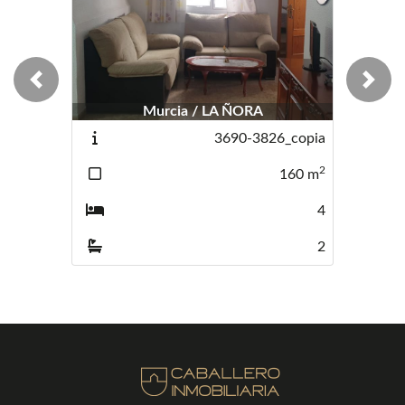
Previous
Next
Murcia / LA ÑORA
3690-3826_copia
2
160
m
4
2