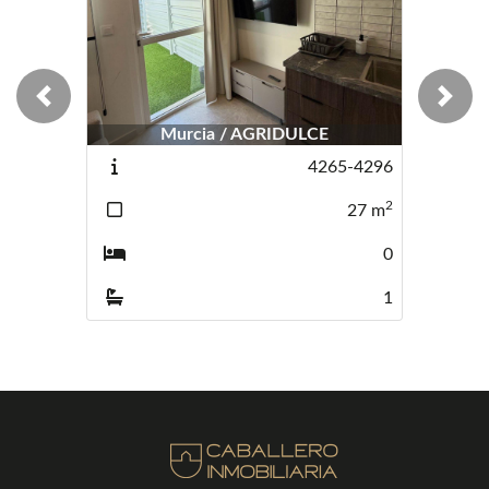
Previous
Next
Murcia / AGRIDULCE
4265-4296
2
27
m
0
1